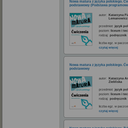
Nowa matura z języka polskiego. Ćw
podstawowy (Podstawa programowa
autor:
Katarzyna Fi
Lemanowicz
przedmiot:
język pol
poziom:
liceum i t
rodzaj:
podręcznik
liczba egz. w paczce
czytaj więcej
Nowa matura z języka polskiego. Ćw
podstawowy
autor:
Katarzyna An
Zielińska
przedmiot:
język pol
poziom:
liceum i t
rodzaj:
podręcznik
liczba egz. w paczce
czytaj więcej