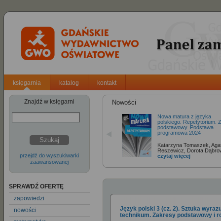
księgarnia
katalog
kontakt
Znajdź w księgarni
Nowości
Nowa matura z języka
polskiego. Repetytorium. 
podstawowy. Podstawa
programowa 2024
Szukaj
Katarzyna Tomaszek, Aga
Reszewicz, Dorota Dąbr
przejdź do wyszukiwarki
czytaj więcej
zaawansowanej
SPRAWDŹ OFERTĘ
zapowiedzi
Język polski 3 (cz. 2). Sztuka wyraz
nowości
technikum. Zakresy podstawowy i r