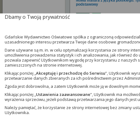
Nowa matura z języka polskiego. Ty
podstawowy
autor:
Dariusz Mart
Dbamy o Twoją prywatność
Agnieszka 
przedmiot:
język po
poziom:
liceum i t
Gdańskie Wydawnictwo Oświatowe spółka z ograniczoną odpowiedzialn
rodzaj:
książka po
uzasadnionego interesu przetwarza Twoje dane osobowe gromadzone w
liczba egz. w paczce
Dane używane są m. in. w celu optymalizacji korzystania ze strony in
czytaj więcej
umożliwienia prowadzenia statystyk i ich analizowania, jak również do
pozwala zapewnić Użytkownikom wygodę przy korzystaniu z naszych se
zamieszczonych na stronie internetowej.
Matematyka. Repetytorium. Przygo
Klikając poniżej „
Akceptuję i przechodzę do Serwisu
”, Użytkownik wyr
ósmoklasisty. Wydanie 2024
przetwarzanie danych zbieranych za ich pośrednictwem przez Administ
autor:
Marzenna Gr
Zgoda jest dobrowolna, a zatem Użytkownik może ją w dowolnym mom
Radziewicz
Klikając poniżej „
Ustawienia zaawansowane
”, Użytkownik ma możliwo
przedmiot:
matemat
wyrażenia sprzeciwu, jeżeli podstawą przetwarzania jego danych jest 
poziom:
szkoła po
rodzaj:
książka pom
Należy pamiętać, że korzystanie ze strony internetowej bez zmiany u
Użytkownika.
liczba egz. w paczce
czytaj więcej
Wędrówki po tematach. Przygotowa