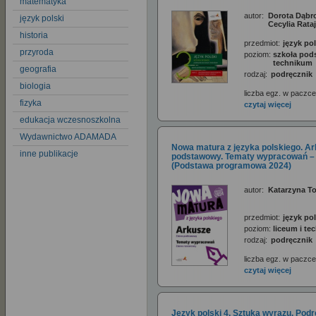
matematyka
autor:
Dorota Dąbro
język polski
Cecylia Rata
historia
przedmiot:
język pol
przyroda
poziom:
szkoła pod
technikum
geografia
rodzaj:
podręcznik
biologia
liczba egz. w paczce
fizyka
czytaj więcej
edukacja wczesnoszkolna
Wydawnictwo ADAMADA
Nowa matura z języka polskiego. Ar
inne publikacje
podstawowy. Tematy wypracowań – 
(Podstawa programowa 2024)
autor:
Katarzyna T
przedmiot:
język pol
poziom:
liceum i t
rodzaj:
podręcznik
liczba egz. w paczce
czytaj więcej
Język polski 4. Sztuka wyrazu. Podrę