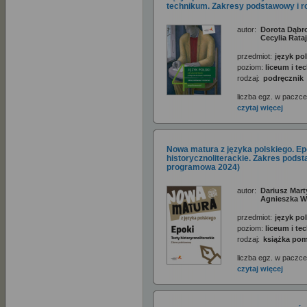
technikum. Zakresy podstawowy i r
autor:
Dorota Dąbro
Cecylia Rata
przedmiot:
język pol
poziom:
liceum i t
rodzaj:
podręcznik
liczba egz. w paczce
czytaj więcej
Nowa matura z języka polskiego. Ep
historycznoliterackie. Zakres pod
programowa 2024)
autor:
Dariusz Mart
Agnieszka 
przedmiot:
język pol
poziom:
liceum i t
rodzaj:
książka po
liczba egz. w paczce
czytaj więcej