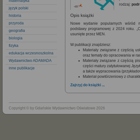
matematyka
rodzaj:
podr
język polski
Opis książki
historia
przyroda
Nowe wydanie popularnych wśród m
podstawy programowej z 2024 roku. „Odc
geografia
usunięte przez MEN.
biologia
W publikacji znajdziesz:
fizyka
Materiały związane z częścią us
edukacja wczesnoszkolna
oraz tematy do opracowania w r
Wydawnictwo ADAMADA
Materiały związane z częścią p
części matury zatytułowanej
Język
inne publikacje
a także wypracowania (przykłado
Materiał powtórzeniowy z charakte
Zajrzyj do książki ...
Copyright © by Gdańskie Wydawnictwo Oświatowe 2026