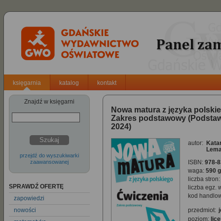
księgarnia
katalog
kontakt
Znajdź w księgarni
Nowa matura z języka polskie
Zakres podstawowy (Podsta
2024)
Szukaj
autor:
Kata
Lema
przejdź do wyszukiwarki
zaawansowanej
ISBN:
978-8
waga:
590 g
liczba stron:
SPRAWDŹ OFERTĘ
liczba egz. 
kod handlow
zapowiedzi
nowości
przedmiot:
poziom:
lic