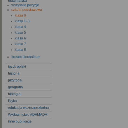
matematyka
wszystkie pozycje
szkoła podstawowa
klasa 0
klasy 1–3
klasa 4
klasa 5
klasa 6
klasa 7
klasa 8
liceum i technikum
język polski
historia
przyroda
geografia
biologia
fizyka
edukacja wczesnoszkolna
Wydawnictwo ADAMADA
inne publikacje