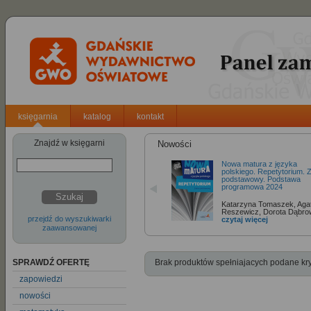
księgarnia
katalog
kontakt
Znajdź w księgarni
Nowości
Nowa matura z języka
polskiego. Repetytorium. 
podstawowy. Podstawa
programowa 2024
Szukaj
Katarzyna Tomaszek, Aga
Reszewicz, Dorota Dąbr
przejdź do wyszukiwarki
czytaj więcej
zaawansowanej
SPRAWDŹ OFERTĘ
Brak produktów spełniajacych podane kry
zapowiedzi
nowości