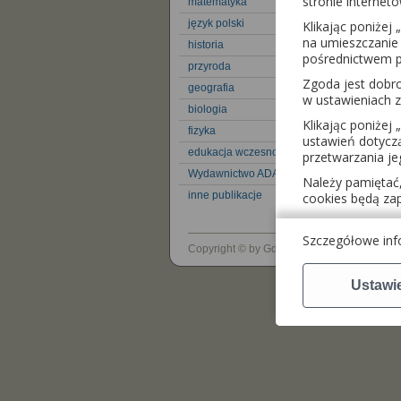
stronie interneto
matematyka
język polski
Klikając poniżej „
Opis k
na umieszczanie 
historia
Zeszyt
pośrednictwem p
przyroda
możliw
Zgoda jest dob
pracy z
geografia
podręcz
w ustawieniach
biologia
Klikając poniżej „
fizyka
ustawień dotyczą
edukacja wczesnoszkolna
przetwarzania je
Wydawnictwo ADAMADA
Należy pamiętać,
inne publikacje
cookies będą za
Szczegółowe info
Copyright © by Gdańskie Wydawnictwo Oś
Ustawi