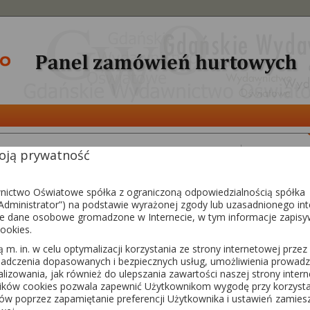
ją prywatność
atyka z plusem 4. Ćwiczenia. Geometria.
a B. Od roku szkolnego 2026/2027
19,40 zł
autor:
Piotr Zarzycki
ictwo Oświatowe spółka z ograniczoną odpowiedzialnością spółka
(cena zawiera 
dministrator”) na podstawie wyrażonej zgody lub uzasadnionego int
e dane osobowe gromadzone w Internecie, w tym informacje zapisy
ISBN:
978-83-8118-786-2
waga:
130 g
ookies.
egz.
liczba stron:
72
m. in. w celu optymalizacji korzystania ze strony internetowej przez
liczba egz. w paczce:
10
DO KOSZYKA
iadczenia dopasowanych i bezpiecznych usług, umożliwienia prowadz
kod handlowy:
4CG-3
nalizowania, jak również do ulepszania zawartości naszej strony inter
przedmiot:
matematyka
lików cookies pozwala zapewnić Użytkownikom wygodę przy korzysta
poziom:
szkoła podstawowa
sów poprzez zapamiętanie preferencji Użytkownika i ustawień zamie
rodzaj:
zeszyt ćwiczeń