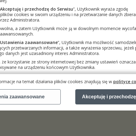
wej.
Akceptuję i przechodzę do Serwisu
”, Użytkownik wyraża zgodę
siążki
plików cookies w swoim urządzeniu i na przetwarzanie danych zbiera
y ćwiczeń
Arytmetyka
i
Geometria
przeznaczone są dla nauczycieli, którym z
rzez Administratora.
ie najwyższym poziomie nauczania przedmiotu, ale nie mogą pozwolić sobie na
rowolna, a zatem Użytkownik może ją w dowolnym momencie wycof
 trzyzeszytową wersją ćwiczeń (wersją A). Zeszyty są dostosowane do zawartośc
nika.
 zaawansowanych.
Ustawienia zaawansowane
”, Użytkownik ma możliwość samodziel
cych przetwarzanych informacji, a także wyrażenia sprzeciwu, jeżel
go danych jest uzasadniony interes Administratora.
 że korzystanie ze strony internetowej bez zmiany ustawień oznacza, 
pisywane na urządzeniu końcowym Użytkownika.
rmacje na temat działania plików cookies znajdują się w
polityce c
wiatowe 2026
pomoc
|
kontakt
|
enia zaawansowane
Akceptuję i przechodzę