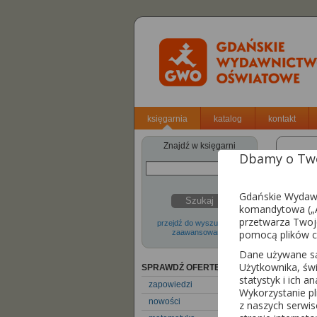
księgarnia
katalog
kontakt
Znajdź w księgarni
Dbamy o Two
Matem
Wersj
Gdańskie Wydawn
Szukaj
komandytowa („A
przetwarza Twoj
przejdź do wyszukiwarki
zaawansowanej
pomocą plików c
Dane używane są 
Użytkownika, św
SPRAWDŹ OFERTĘ
statystyk i ich a
zapowiedzi
Wykorzystanie p
nowości
z naszych serwi