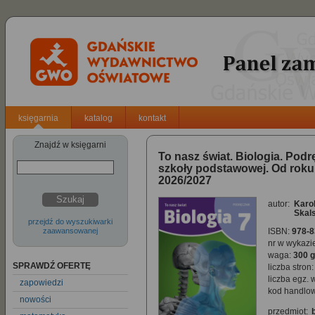
księgarnia
katalog
kontakt
Znajdź w księgarni
To nasz świat. Biologia. Podr
szkoły podstawowej. Od roku
2026/2027
Szukaj
autor:
Karo
Skal
przejdź do wyszukiwarki
zaawansowanej
ISBN:
978-8
nr w wykazi
waga:
300 g
SPRAWDŹ OFERTĘ
liczba stron:
liczba egz. 
zapowiedzi
kod handlow
nowości
przedmiot: