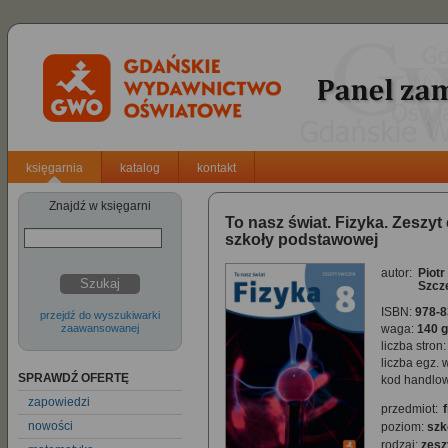
księgarnia
katalog
kontakt
Znajdź w księgarni
To nasz świat. Fizyka. Zeszyt
szkoły podstawowej
autor:
Piotr
Szukaj
Szcz
ISBN:
978-8
przejdź do wyszukiwarki
zaawansowanej
waga:
140 g
liczba stron:
liczba egz. 
SPRAWDŹ OFERTĘ
kod handlow
zapowiedzi
przedmiot:
nowości
poziom:
szk
rodzaj:
zesz