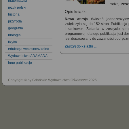
matematyka
rodzaj:
zesz
język polski
Opis książki
historia
Nowa wersja
ćwiczeń jednozeszytow
przyroda
zwiększyła się do 152 stron. Publikac
geografia
i kartkówek. Zadania w zeszycie spr
programowej, dlatego publikacja jest d
biologia
jest dopasowany do zawartości podręczn
fizyka
Zajrzyj do książki ...
edukacja wczesnoszkolna
Wydawnictwo ADAMADA
inne publikacje
Copyright © by Gdańskie Wydawnictwo Oświatowe 2026