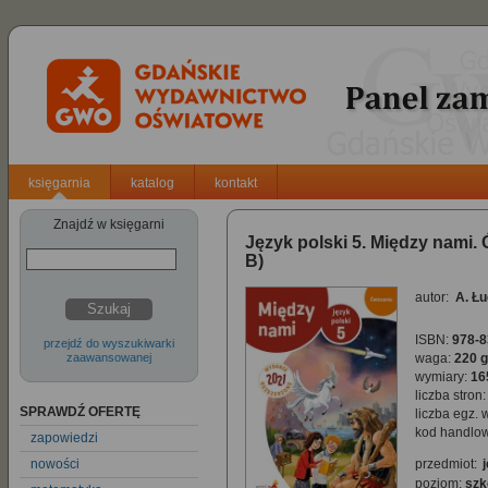
księgarnia
katalog
kontakt
Znajdź w księgarni
Język polski 5. Między nami.
B)
autor:
A. Łu
Szukaj
ISBN:
978-8
przejdź do wyszukiwarki
zaawansowanej
waga:
220 g
wymiary:
16
liczba stron:
SPRAWDŹ OFERTĘ
liczba egz. 
kod handlow
zapowiedzi
nowości
przedmiot:
poziom:
szk